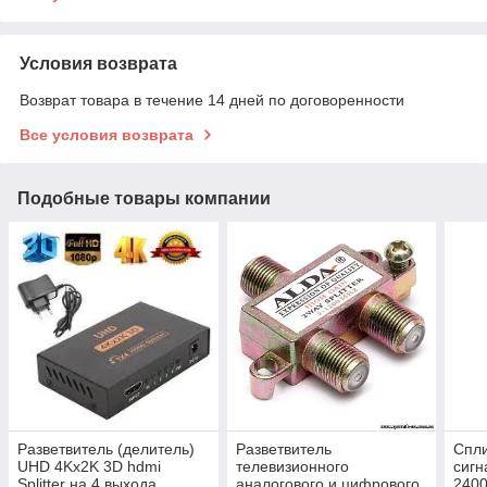
Условия возврата
Возврат товара в течение 14 дней по договоренности
Все условия возврата
Подобные товары компании
Разветвитель (делитель)
Разветвитель
Спли
UHD 4Kх2K 3D hdmi
телевизионного
сигн
Splitter на 4 выхода
аналогового и цифрового
240