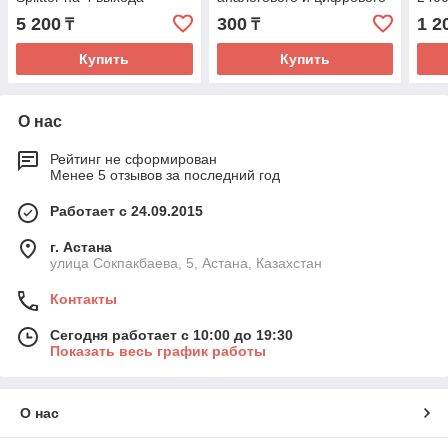
сигнала Splitter 2 way
5 200
300
1 2
₸
₸
ALDA mini
Купить
Купить
О нас
Рейтинг не сформирован
Менее 5 отзывов за последний год
Работает с 24.09.2015
г. Астана
улица Сокпакбаева, 5, Астана, Казахстан
Контакты
Сегодня работает с 10:00 до 19:30
Показать весь график работы
О нас