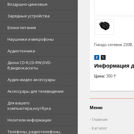
Воздушно-цинковые
Зарядные устройства
Блоки питания
Наушники и микрофоны
Гнездо сетевое 220В,
Аудиотехника
Диски CD-R,CD-RW,DVD-
Информация д
R,видеокассеты
Цена:
350 ₸
Аудио-видео аксессуары
Аксессуары для телевидения
Для вашего
Меню
компьютера,ноутбука
Главная
Носители информации
Каталог
Телефоны, радиотелефоны,