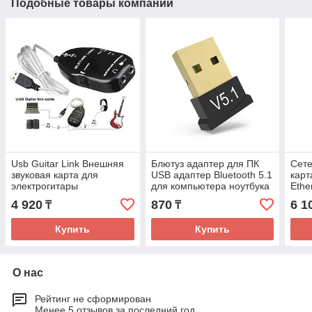
Подобные товары компании
Usb Guitar Link Внешняя
Блютуз адаптер для ПК
Сете
звуковая карта для
USB адаптер Bluetooth 5.1
карт
электрогитары
для компьютера ноутбука
Ethe
беспроводных наушников
10/1
4 920
870
6 1
₸
₸
Купить
Купить
О нас
Рейтинг не сформирован
Менее 5 отзывов за последний год