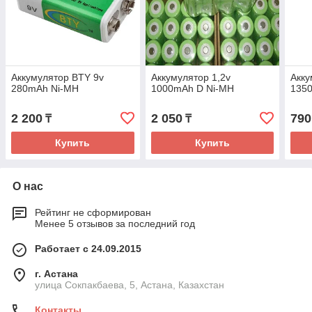
Аккумулятор BTY 9v
Аккумулятop 1,2v
Акку
280mAh Ni-MH
1000mAh D Ni-MH
1350
2 200
2 050
790
₸
₸
Купить
Купить
О нас
Рейтинг не сформирован
Менее 5 отзывов за последний год
Работает с 24.09.2015
г. Астана
улица Сокпакбаева, 5, Астана, Казахстан
Контакты