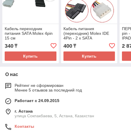
Кабель переходник
Кабель питания
ПЕР
питания SATA Molex 4pin
(переходник) Molex IDE
pin 
15 см
4Pin - 2 x SATA
IPAD
340
400
2 8
₸
₸
Купить
Купить
О нас
Рейтинг не сформирован
Менее 5 отзывов за последний год
Работает с 24.09.2015
г. Астана
улица Сокпакбаева, 5, Астана, Казахстан
Контакты