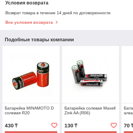
Условия возврата
Возврат товара в течение 14 дней по договоренности
Все условия возврата
Подобные товары компании
Батарейка MINAMOTO D
Батарейка солевая Maxell
Бата
солевая R20
Zink AA (R06)
алк
430
130
70
₸
₸