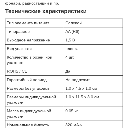
фонари, радиостанции и пр.
Технические характеристики
Тип элемента питания
Солевой
Типоразмер
AA (R6)
Выходное напряжение
1,5 В
Вид упаковки
пленка
Количество в розничной
4 шт.
упаковке
ROHS / CE
Да
Гарантийный период
Не подлежит
Размеры без упаковки
1.0 x 4.5 x 1.0 см
Размеры индивидуальной
1.0 x 11.5 x 8.0 см
упаковки
Масса индивидуальной
0.05 кг
упаковки
Номинальная ёмкость
820 мА·ч