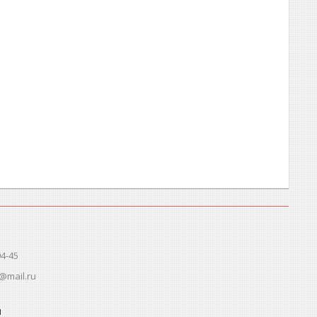
94-45
@mail.ru
ы