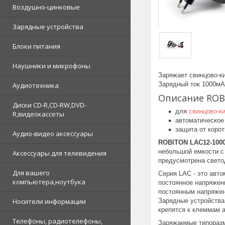
Воздушно-цинковые
Зарядные устройства
Блоки питания
Наушники и микрофоны
Заряжает свинцово-
Зарядный ток 1000мА
Аудиотехника
Описание ROBI
Диски CD-R,CD-RW,DVD-
для
свинцово-к
R,видеокассеты
автоматическое
защита от корот
Аудио-видео аксессуары
ROBITON LAС12-1000/
небольшой емкости с
Аксессуары для телевидения
предусмотрена свето
Для вашего
Серия LAC - это авт
компьютера,ноутбука
постоянное напряжен
постоянным напряже
Зарядные устройства
Носители информации
крепятся к клеммам 
Телефоны, радиотелефоны,
Заряжаемые типоразм