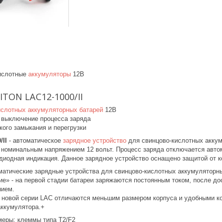
кислотные
аккумуляторы
12В
TON LAC12-1000/II
ислотных аккумуляторных батарей
12В
 выключение процесса заряда
кого замыкания и перегрузки
II
- автоматическое
зарядное устройство
для свинцово-кислотных аккум
 номинальным напряжением 12 вольт. Процесс заряда отключается авто
диодная индикация. Данное зарядное устройство оснащено защитой от ко
оматические зарядные устройства для свинцово-кислотных аккумуляторн
ие» - на первой стадии батареи заряжаются постоянным током, после до
нием.
 новой серии LAC отличаются меньшим размером корпуса и удобными ко
аккумулятора.+
еры: клеммы типа T2/F2