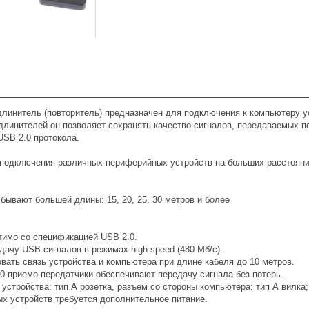
линитель (повторитель) предназначен для подключения к компьютеру ус
линителей он позволяет сохранять качество сигналов, передаваемых по
USB 2.0 протокола.
подключения различных периферийных устройств на больших расстояни
ывают большей длины: 15, 20, 25, 30 метров и более
тимо со спецификацией USB 2.0.
дачу USB сигналов в режимах high-speed (480 Мб/c).
овать связь устройства и компьютера при длине кабеля до 10 метров.
0 приемо-передатчики обеспечивают передачу сигнала без потерь.
 устройства: тип А розетка, разъем со стороны компьютера: тип А вилк
ых устройств требуется дополнительное питание.