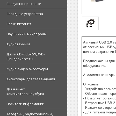
Воздушно-цинковые
Зарядные устройства
Блоки питания
Наушники и микрофоны
Активный USB 2.0 уд
Аудиотехника
от пассивных USB-уд
полном сохранении 
Диски CD-R,CD-RW,DVD-
R,видеокассеты
Предназначены для 
оборудование.
Аудио-видео аксессуары
Аналогичные шнуры б
Аксессуары для телевидения
Описание:
Для вашего
- Устройство совмес
компьютера,ноутбука
- Обеспечивает пере
- Позволяет организ
- Встроенные USB 2.
Носители информации
- Разъем со стороны
- Для питания мощн
Телефоны, радиотелефоны,