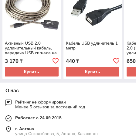
Активный USB 2.0
Кабель USB удлинитель 1
Кабе
удлинительный кабель,
метр
2.0 
передача USB сигнала на
удли
расстояние 5 м
3 170
440
650
₸
₸
Купить
Купить
О нас
Рейтинг не сформирован
Менее 5 отзывов за последний год
Работает с 24.09.2015
г. Астана
улица Сокпакбаева, 5, Астана, Казахстан