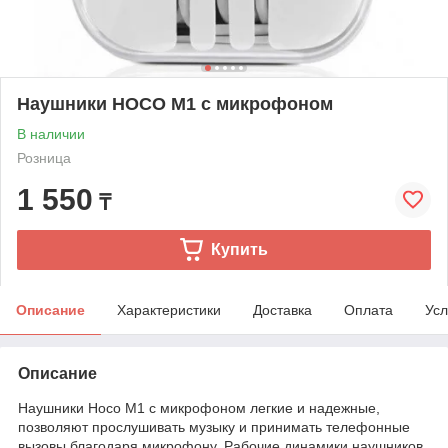
Наушники HOCO M1 с микрофоном
В наличии
Розница
1 550
₸
Купить
Описание
Характеристики
Доставка
Оплата
Усл
Описание
Наушники Hoco M1 с микрофоном легкие и надежные,
позволяют прослушивать музыку и принимать телефонные
вызовы благодаря микрофону. Рабочие динамики наушников