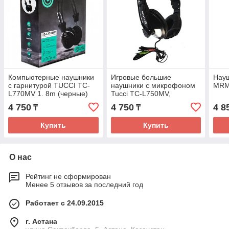
Компьютерные наушники
Игровые большие
Нау
c гарнитурой TUCCI TC-
наушники с микрофоном
MRM
L770MV 1. 8m (черные)
Tucci TC-L750MV,
регулятор громкости,
4 750
4 750
4 8
₸
₸
гарнитура для ПК
Купить
Купить
О нас
Рейтинг не сформирован
Менее 5 отзывов за последний год
Работает с 24.09.2015
г. Астана