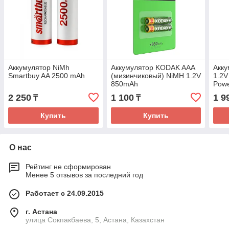
Аккумулятор NiMh
Аккумулятор KODAK AAA
Акку
Smartbuy AA 2500 mAh
(мизинчиковый) NiMH 1.2V
1.2V
850mAh
Pow
2 250
1 100
1 9
₸
₸
Купить
Купить
О нас
Рейтинг не сформирован
Менее 5 отзывов за последний год
Работает с 24.09.2015
г. Астана
улица Сокпакбаева, 5, Астана, Казахстан