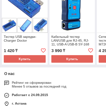
Тестер USB зарядки-
Кабельный тестер
Сете
Charger Doctor
LAN/USB для RJ-45, RJ-
тест
11, USB-A USB-B SY-168
M726
11 +
1 420
3 990
4 2
₸
₸
Купить
Купить
О нас
Рейтинг не сформирован
Менее 5 отзывов за последний год
Работает с 24.09.2015
г. Астана