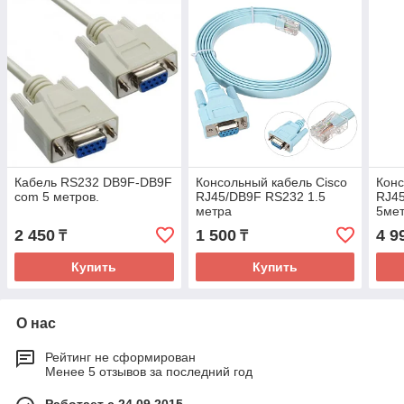
Кабель RS232 DB9F-DB9F
Консольный кабель Cisco
Конс
com 5 метров.
RJ45/DB9F RS232 1.5
RJ45
метра
5ме
2 450
1 500
4 9
₸
₸
Купить
Купить
О нас
Рейтинг не сформирован
Менее 5 отзывов за последний год