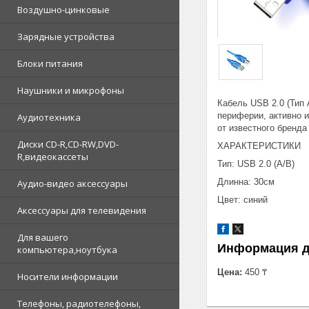
Воздушно-цинковые
Зарядные устройства
Блоки питания
Наушники и микрофоны
Кабель USB 2.0 (Тип 
периферии, активно 
Аудиотехника
от известного бренда
Диски CD-R,CD-RW,DVD-
ХАРАКТЕРИСТИКИ
R,видеокассеты
Тип: USB 2.0 (A/B)
Длинна: 30см
Аудио-видео аксессуары
Цвет: синий
Аксессуары для телевидения
Для вашего
Информация д
компьютера,ноутбука
Цена:
450 ₸
Носители информации
Телефоны, радиотелефоны,