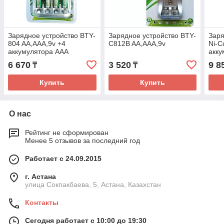
Зарядное устройство BTY-
Зарядное устройство BTY-
Заря
804 AA,AAA,9v +4
C812B AA,AAA,9v
Ni-C
аккумулятора AAA
акку
1350mAh
шуру
6 670
3 520
9 8
₸
₸
-12V
Купить
Купить
О нас
Рейтинг не сформирован
Менее 5 отзывов за последний год
Работает с 24.09.2015
г. Астана
улица Сокпакбаева, 5, Астана, Казахстан
Контакты
Сегодня работает с 10:00 до 19:30