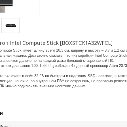
оп Intel Compute Stick [BOXSTCK1A32WFCL]
Compute Stick имеет длину всего 10.3 см, ширину и высоту – 3.7 и 1.2 с
льная машина. Достаточно сказать, что «из коробки» Intel Compute Sti
установится далеко не на каждый даже большой стационарный ПК.
тотном диапазоне 1.33-1.83 ГГц работает 4-ядерный процессор Atom 23735
та включает в себя 32 ГБ на быстром и надежном SSD-носителе, а такж
екцию, конечно, во внутреннем ПЗУ не сохранишь, но проблема решаетс
 ПК можно подключать внешние носители данных.
и
буты