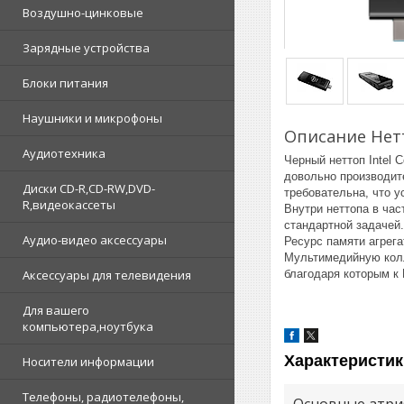
Воздушно-цинковые
Зарядные устройства
Блоки питания
Наушники и микрофоны
Описание Нетт
Аудиотехника
Черный неттоп Intel 
довольно производите
Диски CD-R,CD-RW,DVD-
требовательна, что 
R,видеокассеты
Внутри неттопа в час
стандартной задачей.
Аудио-видео аксессуары
Ресурс памяти агрега
Мультимедийную колл
благодаря которым к
Аксессуары для телевидения
Для вашего
компьютера,ноутбука
Характеристик
Носители информации
Телефоны, радиотелефоны,
Основные атри