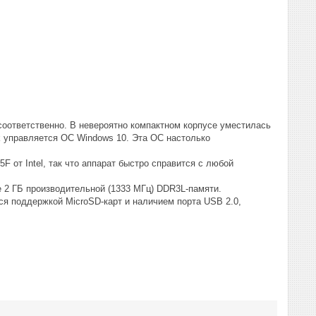
м соответственно. В невероятно компактном корпусе уместилась
ck управляется ОС Windows 10. Эта ОС настолько
F от Intel, так что аппарат быстро справится с любой
е 2 ГБ производительной (1333 МГц) DDR3L-памяти.
я поддержкой MicroSD-карт и наличием порта USB 2.0,