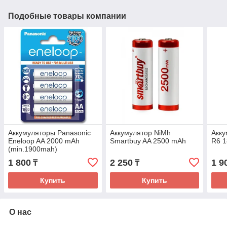
Подобные товары компании
Аккумуляторы Panasonic
Аккумулятор NiMh
Акку
Eneloop AA 2000 mAh
Smartbuy AA 2500 mAh
R6 
(min.1900mah)
1 800
2 250
1 9
₸
₸
Купить
Купить
О нас