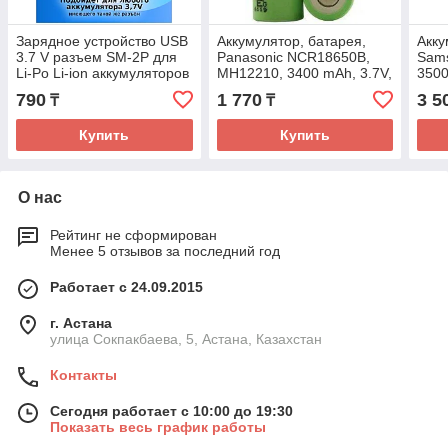
Зарядное устройство USB
Аккумулятор, батарея,
Акку
3.7 V разъем SM-2P для
Panasonic NCR18650B,
Sams
Li-Po Li-ion аккумуляторов
MH12210, 3400 mAh, 3.7V,
3500
от радиоуправляемых
Без защиты. (после
(13А
790
1 770
3 5
₸
₸
игрушек
разбора)оригинал
Купить
Купить
О нас
Рейтинг не сформирован
Менее 5 отзывов за последний год
Работает с 24.09.2015
г. Астана
улица Сокпакбаева, 5, Астана, Казахстан
Контакты
Сегодня работает с 10:00 до 19:30
Показать весь график работы