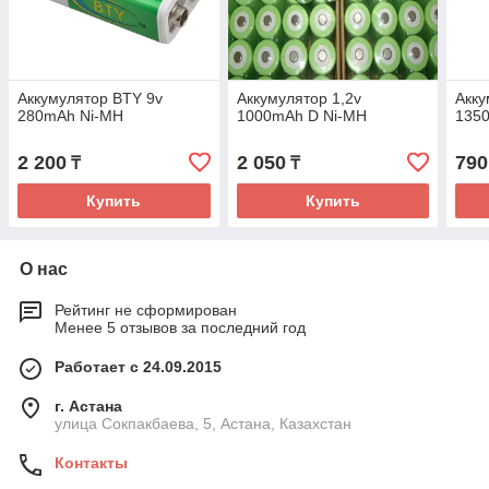
Аккумулятор BTY 9v
Аккумулятop 1,2v
Акку
280mAh Ni-MH
1000mAh D Ni-MH
1350
2 200
2 050
790
₸
₸
Купить
Купить
О нас
Рейтинг не сформирован
Менее 5 отзывов за последний год
Работает с 24.09.2015
г. Астана
улица Сокпакбаева, 5, Астана, Казахстан
Контакты