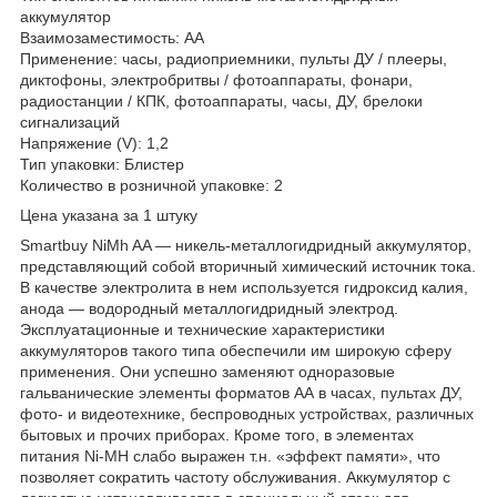
аккумулятор
Взаимозаместимость: AA
Применение: часы, радиоприемники, пульты ДУ / плееры,
диктофоны, электробритвы / фотоаппараты, фонари,
радиостанции / КПК, фотоаппараты, часы, ДУ, брелоки
сигнализаций
Напряжение (V): 1,2
Тип упаковки: Блистер
Количество в розничной упаковке: 2
Цена указана за 1 штуку
Smartbuy NiMh AA — никель-металлогидридный аккумулятор,
представляющий собой вторичный химический источник тока.
В качестве электролита в нем используется гидроксид калия,
анода — водородный металлогидридный электрод.
Эксплуатационные и технические характеристики
аккумуляторов такого типа обеспечили им широкую сферу
применения. Они успешно заменяют одноразовые
гальванические элементы форматов АА в часах, пультах ДУ,
фото- и видеотехнике, беспроводных устройствах, различных
бытовых и прочих приборах. Кроме того, в элементах
питания Ni-MH слабо выражен т.н. «эффект памяти», что
позволяет сократить частоту обслуживания. Аккумулятор с