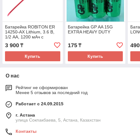
Батарейка ROBITON ER
Батарейка GP AA 15G
Бата
14250-AX Lithium, 3.6 В,
EXTRA HEAVY DUTY
LONG
1/2 AA, 1200 мАч с
аксиальными (SL-750,TL-
3 900
175
490
₸
₸
2150)
Купить
Купить
О нас
Рейтинг не сформирован
Менее 5 отзывов за последний год
Работает с 24.09.2015
г. Астана
улица Сокпакбаева, 5, Астана, Казахстан
Контакты