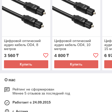
Цифровой оптический
Цифровой оптический
Циф
аудио кабель OD4, 8
аудио кабель OD4, 10
ауди
метров
метров
15 м
3 560
4 800
6 9
₸
₸
Купить
Купить
О нас
Рейтинг не сформирован
Менее 5 отзывов за последний год
Работает с 24.09.2015
г. Астана