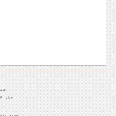
94-45
@mail.ru
ы