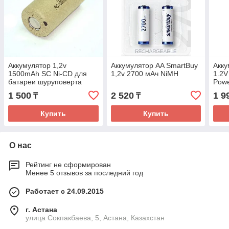
Аккумулятop 1,2v
Аккумулятор AA SmartBuy
Акку
1500mAh SC Ni-CD для
1,2v 2700 мАч NiMH
1.2V
батареи шуруповерта
Pow
1 500
2 520
1 9
₸
₸
Купить
Купить
О нас
Рейтинг не сформирован
Менее 5 отзывов за последний год
Работает с 24.09.2015
г. Астана
улица Сокпакбаева, 5, Астана, Казахстан