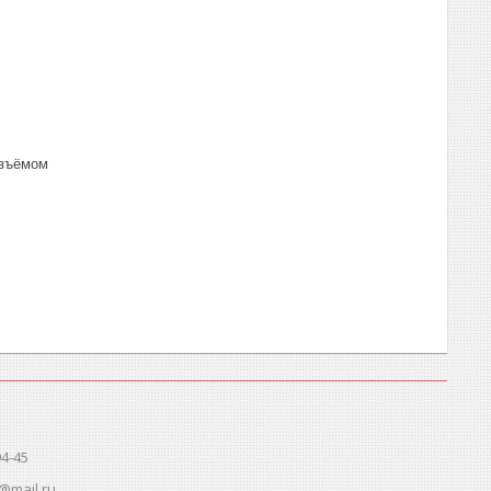
азъёмом
94-45
@mail.ru