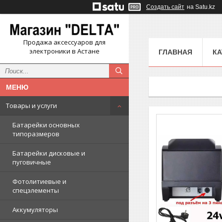
Создать сайт
на Satu.kz
Продажа аксессуаров для
электроники в Астане
ГЛАВНАЯ
КА
Товары и услуги
Батарейки основных
типоразмеров
Батарейки дисковые и
пуговичные
Фотолитиевые и
спецэлементы
Аккумуляторы