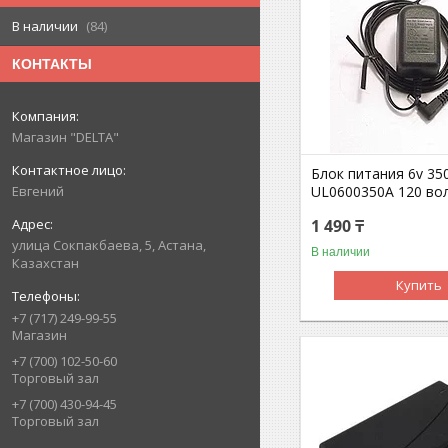
В наличии
84
КОНТАКТЫ
Магазин "DELTA"
Блок питания 6v 3
UL0600350A 120 во
Евгений
1 490 ₸
улица Сокпакбаева, 5, Астана,
В наличии
Казахстан
Купить
+7 (717) 249-99-55
Магазин
+7 (700) 102-50-60
Торговый зал
+7 (700) 430-94-45
Торговый зал