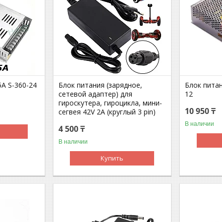
5A S-360-24
Блок питания (зарядное,
Блок питан
сетевой адаптер) для
12
гироскутера, гироцикла, мини-
10 950 ₸
сегвея 42V 2A (круглый 3 pin)
В наличии
4 500 ₸
В наличии
Купить