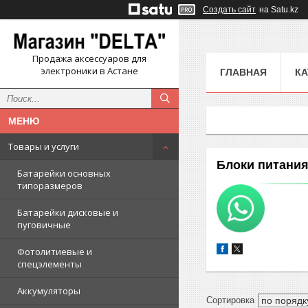
Создать сайт
на Satu.kz
Продажа аксессуаров для
электроники в Астане
ГЛАВНАЯ
КА
Товары и услуги
Блоки питани
Батарейки основных
типоразмеров
Батарейки дисковые и
пуговичные
Фотолитиевые и
спецэлементы
Аккумуляторы