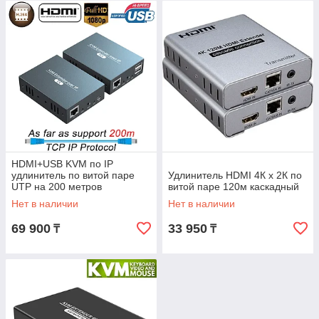
HDMI+USB KVM по IP
удлинитель по витой паре
Удлинитель HDMI 4К х 2К по
UTP на 200 метров
витой паре 120м каскадный
Нет в наличии
Нет в наличии
69 900
33 950
₸
₸